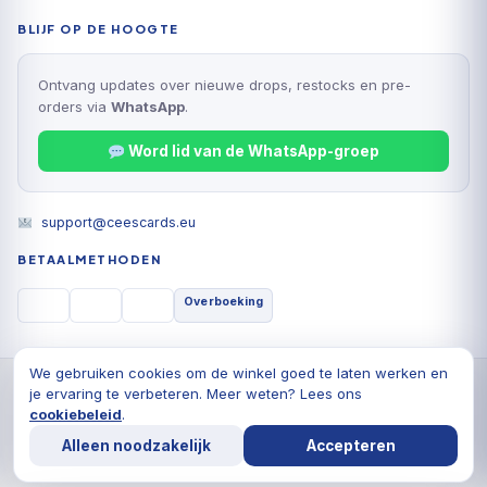
BLIJF OP DE HOOGTE
Ontvang updates over nieuwe drops, restocks en pre-
orders via
WhatsApp
.
Word lid van de WhatsApp-groep
support@ceescards.eu
BETAALMETHODEN
Overboeking
We gebruiken cookies om de winkel goed te laten werken en
© 2026 Cees Cards B.V., Alle rechten voorbehouden
je ervaring te verbeteren. Meer weten? Lees ons
Privacyverklaring
Algemene voorwaarden
Cookiebeleid
cookiebeleid
.
Alleen noodzakelijk
Accepteren
De waardering van ceescards.eu/ bij
WebwinkelKeur
Reviews
is 9.8/10 gebaseerd op 1764 reviews.