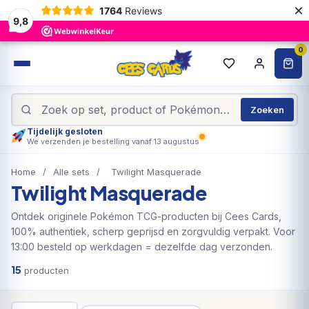
×
1764
Reviews
9,8
0
Zoeken
Tijdelijk gesloten
We verzenden je bestelling vanaf 13 augustus
Home
/
Alle sets
/
Twilight Masquerade
Twilight Masquerade
Ontdek originele Pokémon TCG-producten bij Cees Cards,
100% authentiek, scherp geprijsd en zorgvuldig verpakt. Voor
13:00 besteld op werkdagen = dezelfde dag verzonden.
15
producten