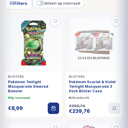
Filters
Alleen op voorraad
UITVERKOCHT
BLISTERS
BLISTERS
Pokémon Twilight
Pokémon Scarlet & Violet
Masquerade Sleeved
Twilight Masquerade 3
Booster
Pack Blister Case
Op voorraad
Uitverkocht
€
359,76
€
8,99
Oorspronkelijke
Huidige
€
239,76
prijs
prijs
was:
is: