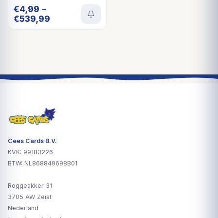
€
4,99
–
€
539,99
Cees Cards B.V.
KVK: 99183226
BTW: NL868849698B01
Roggeakker 31
3705 AW Zeist
Nederland