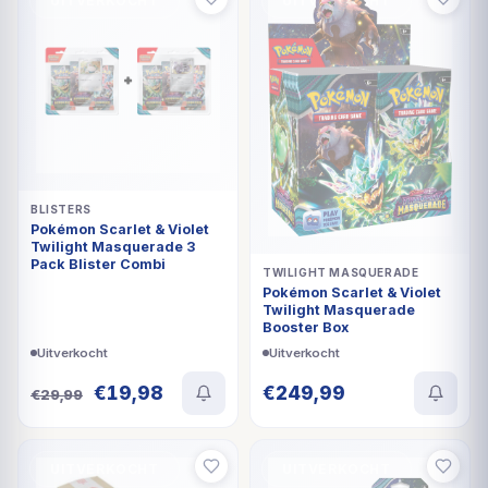
€359,76.
€239,76.
UITVERKOCHT
UITVERKOCHT
BLISTERS
Pokémon Scarlet & Violet
Twilight Masquerade 3
Pack Blister Combi
TWILIGHT MASQUERADE
Pokémon Scarlet & Violet
Twilight Masquerade
Booster Box
Uitverkocht
Uitverkocht
Oorspronkelijke
Huidige
€
19,98
€
249,99
€
29,99
prijs
prijs
was:
is:
€29,99.
€19,98.
UITVERKOCHT
UITVERKOCHT