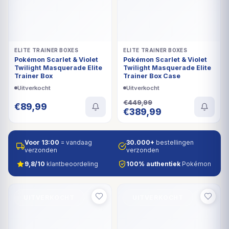
ELITE TRAINER BOXES
ELITE TRAINER BOXES
Pokémon Scarlet & Violet
Pokémon Scarlet & Violet
Twilight Masquerade Elite
Twilight Masquerade Elite
Trainer Box
Trainer Box Case
Uitverkocht
Uitverkocht
€
449,99
€
89,99
Oorspronkelijke
Huidige
€
389,99
prijs
prijs
was:
is:
€449,99.
€389,99.
Voor 13:00
= vandaag
30.000+
bestellingen
verzonden
verzonden
9,8/10
klantbeoordeling
100% authentiek
Pokémon
UITVERKOCHT
UITVERKOCHT