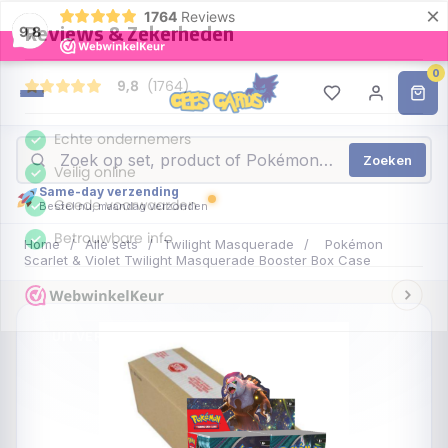
×
1764
Reviews
9,8
0
Zoeken
Same-day verzending
Bestel nu, maandag verzonden
Home
/
Alle sets
/
Twilight Masquerade
/
Pokémon
Scarlet & Violet Twilight Masquerade Booster Box Case
UITVERKOCHT