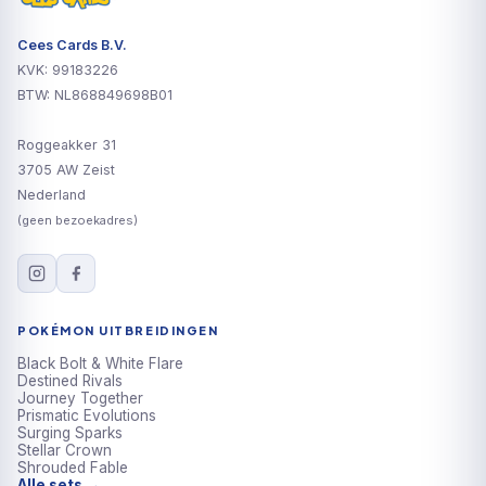
Cees Cards B.V.
KVK: 99183226
BTW: NL868849698B01
Roggeakker 31
3705 AW Zeist
Nederland
(geen bezoekadres)
POKÉMON UITBREIDINGEN
Black Bolt & White Flare
Destined Rivals
Journey Together
Prismatic Evolutions
Surging Sparks
Stellar Crown
Shrouded Fable
Alle sets →