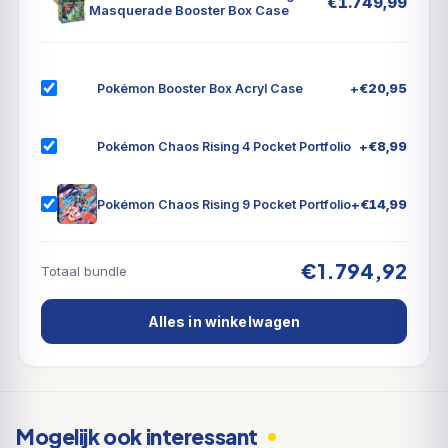
€
1.749,99
Masquerade Booster Box Case
wat het lijkt… Ontdek het mysterie van de
gemaskerde Legendarische Pokémon Ogerpon, die
verschijnt als vier angstaanjagende types van Tera
+
€
20,95
Pokémon Booster Box Acryl Case
Pokémon ex, en bundel je krachten met meer nieuw
ontdekte Pokémon, zoals Bloodmoon Ursaluna ex en
+
€
8,99
Pokémon Chaos Rising 4 Pocket Portfolio
Sinistcha ex. Greninja, Dragapult en Magcargo
groeien in kracht en schitteren als Tera Pokémon ex,
+
€
14,99
Pokémon Chaos Rising 9 Pocket Portfolio
en meer ACE SPEC-kaarten maken het feest
compleet in de Pokémon TCG: Scarlet & Violet—
Twilight Masquerade uitbreiding!
€1.794,92
Totaal bundle
Alles in winkelwagen
Mogelijk ook interessant