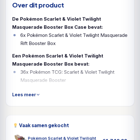
Over dit product
De Pokémon Scarlet & Violet Twilight
Masquerade Booster Box Case bevat:
6x Pokémon Scarlet & Violet Twilight Masquerade
Rift Booster Box
Een Pokémon Scarlet & Violet Twilight
Masquerade Booster Box bevat:
36x Pokémon TCG: Scarlet & Violet Twilight
Masquerade Booster
Lees meer
Een Festival van Kattenkwaad &
Mysterie!
Welkom in het land van Kitakami, waar mensen en
Vaak samen gekocht
Pokémon harmonieus samenleven met de natuur.
Pokémon Scarlet & Violet Twilight
Volksverhalen zijn er in overvloed, maar niet alles is