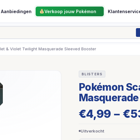
Aanbiedingen
Verkoop jouw Pokémon
Klantenservic
et & Violet Twilight Masquerade Sleeved Booster
BLISTERS
Pokémon Scar
Masquerade 
€
4,99
–
€
5
Uitverkocht