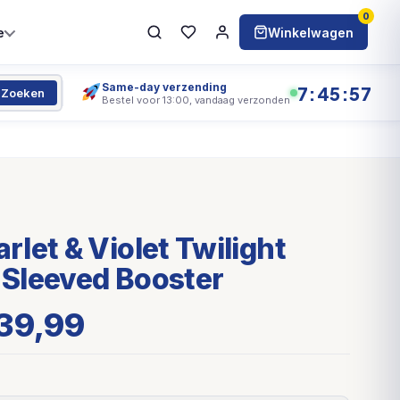
0
e
Winkelwagen
Same-day verzending
7:45:57
Zoeken
Bestel voor 13:00, vandaag verzonden
let & Violet Twilight
Sleeved Booster
39,99