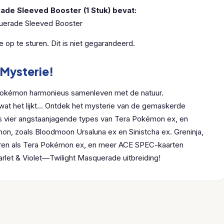
ade Sleeved Booster (1 Stuk) bevat:
querade Sleeved Booster
e op te sturen. Dit is niet gegarandeerd.
 Mysterie!
 Pokémon harmonieus samenleven met de natuur.
is wat het lijkt… Ontdek het mysterie van de gemaskerde
s vier angstaanjagende types van Tera Pokémon ex, en
n, zoals Bloodmoon Ursaluna ex en Sinistcha ex. Greninja,
teren als Tera Pokémon ex, en meer ACE SPEC-kaarten
let & Violet—Twilight Masquerade uitbreiding!