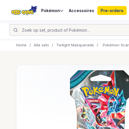
Pokémon
Accessoires
Pre-orders
Home
/
Alle sets
/
Twilight Masquerade
/
Pokémon Scarl
UITVERKOCHT