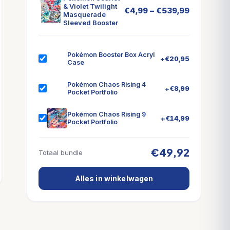
& Violet Twilight
–
€
4,99
€
539,99
Masquerade
Sleeved Booster
Pokémon Booster Box Acryl
+
€
20,95
Case
Pokémon Chaos Rising 4
+
€
8,99
Pocket Portfolio
Pokémon Chaos Rising 9
+
€
14,99
Pocket Portfolio
€49,92
Totaal bundle
Alles in winkelwagen