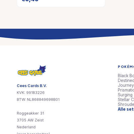
POKÉMO
Black Bo
Destined
Journey
Cees Cards B.V.
Prismati
KVK: 99183226
Surging
BTW: NL868849698B01
Stellar 
Shroude
Alle se
Roggeakker 31
3705 AW Zeist
Nederland