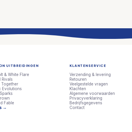
N UITBREIDINGEN
KLANTENSERVICE
lt & White Flare
Verzending & levering
 Rivals
Retouren
 Together
Veelgestelde vragen
c Evolutions
Klachten
 Sparks
Algemene voorwaarden
Crown
Privacyverklaring
d Fable
Bedrijfsgegevens
ts →
Contact