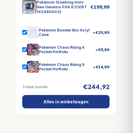
Pokémon Slowking Holo
€
199,99
Neo Genesis PSA 6 [CERT
142480043]
Pokémon Booster Box Acryl
+
€
20,95
Case
Pokémon Chaos Rising 4
+
€
8,99
Pocket Portfolio
Pokémon Chaos Rising 9
+
€
14,99
Pocket Portfolio
€244,92
Totaal bundle
Alles in winkelwagen