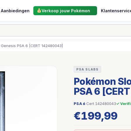
Aanbiedingen
Verkoop jouw Pokémon
Klantenservic
 Genesis PSA 6 [CERT 142480043]
PSA SLABS
Pokémon Slo
PSA 6 [CERT
PSA 6
·
Cert 142480043
✓ Verif
€
199,99