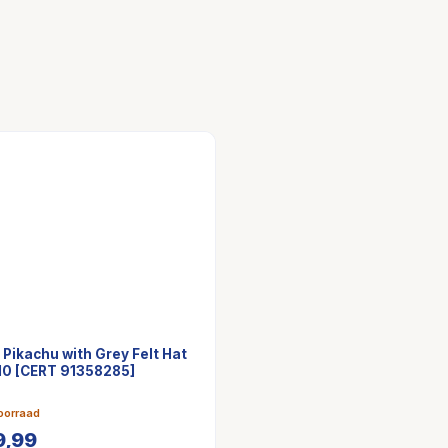
Pikachu with Grey Felt Hat
10 [CERT 91358285]
oorraad
9,99