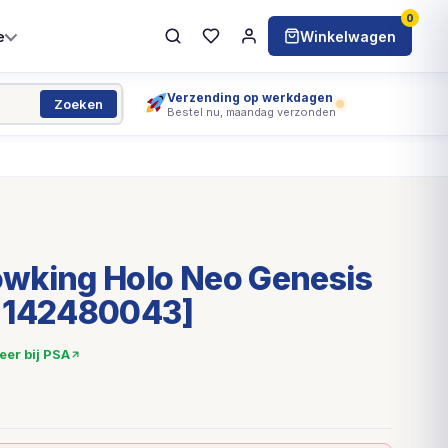
0
e
Winkelwagen
Verzending op werkdagen
Zoeken
Bestel nu, maandag verzonden
wking Holo Neo Genesis
 142480043]
ieer bij PSA