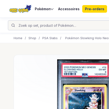
Pokémon
Accessoires
Pre-orders
Home
/
Shop
/
PSA Slabs
/
Pokémon Slowking Holo Neo