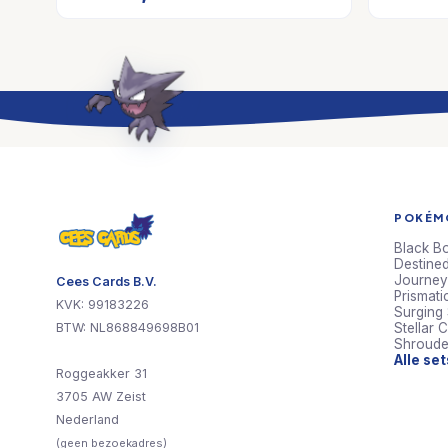
POKÉMO
Black Bo
Destined
Journey
Cees Cards B.V.
Prismati
KVK: 99183226
Surging
BTW: NL868849698B01
Stellar 
Shroude
Alle se
Roggeakker 31
3705 AW Zeist
Nederland
(geen bezoekadres)