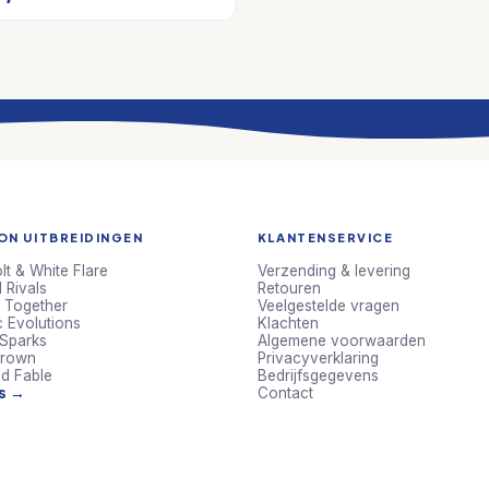
N UITBREIDINGEN
KLANTENSERVICE
lt & White Flare
Verzending & levering
 Rivals
Retouren
 Together
Veelgestelde vragen
c Evolutions
Klachten
 Sparks
Algemene voorwaarden
Crown
Privacyverklaring
d Fable
Bedrijfsgegevens
ts →
Contact