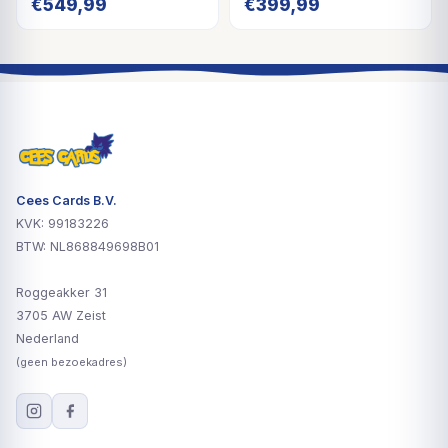
€
549,99
€
399,99
Cees Cards B.V.
KVK: 99183226
BTW: NL868849698B01
Roggeakker 31
3705 AW Zeist
Nederland
(geen bezoekadres)