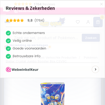
×
1764
Reviews
9,8
0
Zoeken
Verzending op werkdagen
Bestel nu, maandag verzonden
Home
/
Alle sets
/
Best Verkochte Producten
/
Pokémon
Stellar Crystal Jumbo Booster Box CSV9C
UITVERKOCHT