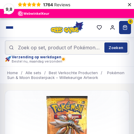
×
1764
Reviews
9,8
0
Zoeken
Verzending op werkdagen
Bestel nu, maandag verzonden
Home
/
Alle sets
/
Best Verkochte Producten
/
Pokémon
Sun & Moon Boosterpack – Willekeurige Artwork
UITVERKOCHT