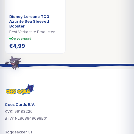
Disney Lorcana TCG:
Azurite Sea Sleeved
Booster
Best Verkochte Producten
Op voorraad
€
4,99
Cees Cards B.V.
KVK: 99183226
BTW: NL868849698B01
Roggeakker 31