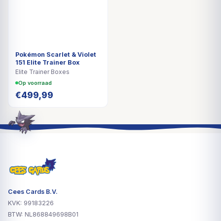
Pokémon Scarlet & Violet
151 Elite Trainer Box
Elite Trainer Boxes
Op voorraad
€
499,99
Cees Cards B.V.
KVK: 99183226
BTW: NL868849698B01