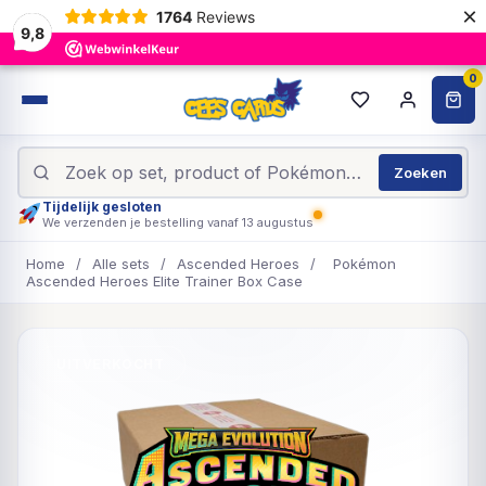
×
1764
Reviews
9,8
0
Zoeken
Tijdelijk gesloten
We verzenden je bestelling vanaf 13 augustus
Home
/
Alle sets
/
Ascended Heroes
/
Pokémon
Ascended Heroes Elite Trainer Box Case
UITVERKOCHT