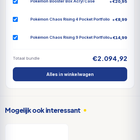
+
€
20,95
Pokémon Booster Box Acryl Case
1 verzamelbox om alles in op te bergen
+
€
8,99
Pokémon Chaos Rising 4 Pocket Portfolio
6 plastic dividers om je kaarten in de box te
organiseren
+
€
14,99
Pokémon Chaos Rising 9 Pocket Portfolio
1 code card voor Pokémon Trading Card Game
Live
€2.094,92
Totaal bundle
Alles in winkelwagen
Mogelijk ook interessant