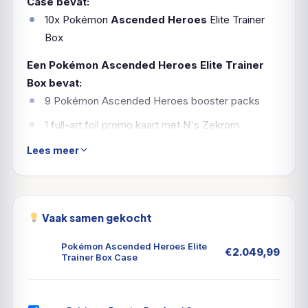
Case bevat:
10x Pokémon
Ascended Heroes
Elite Trainer
Box
Een Pokémon Ascended Heroes Elite Trainer
Box bevat:
9 Pokémon Ascended Heroes booster packs
1 full-art foil promo kaart met N's Zekrom
65 card sleeves met Mega Evolution Ascended
Lees meer
Heroes design
40 Pokémon TCG Energy kaarten
1 spelersgids voor de Ascended Heroes
Vaak samen gekocht
uitbreiding
Pokémon Ascended Heroes Elite
€
2.049,99
6 damage counter dobbelstenen
Trainer Box Case
1 competitie legale coin flip dobbelsteen
1 kunststof Pokémon munt