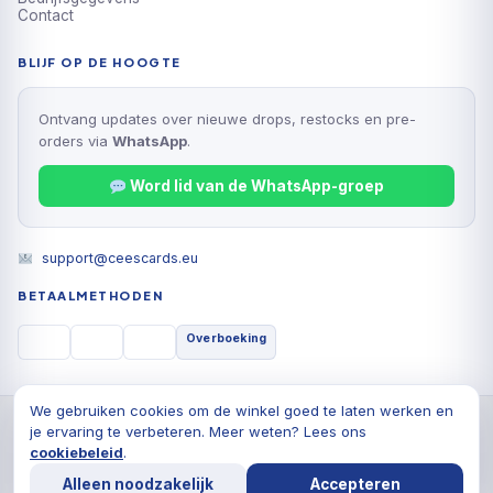
Contact
BLIJF OP DE HOOGTE
Ontvang updates over nieuwe drops, restocks en pre-
orders via
WhatsApp
.
Word lid van de WhatsApp-groep
support@ceescards.eu
BETAALMETHODEN
Overboeking
We gebruiken cookies om de winkel goed te laten werken en
© 2026 Cees Cards B.V., Alle rechten voorbehouden
je ervaring te verbeteren. Meer weten? Lees ons
Privacyverklaring
Algemene voorwaarden
Cookiebeleid
cookiebeleid
.
Alleen noodzakelijk
Accepteren
De waardering van ceescards.eu/ bij
WebwinkelKeur