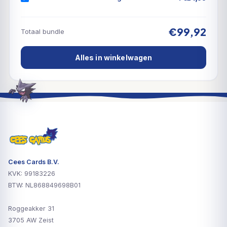
€99,92
Totaal bundle
Alles in winkelwagen
Cees Cards B.V.
KVK: 99183226
BTW: NL868849698B01
Roggeakker 31
3705 AW Zeist