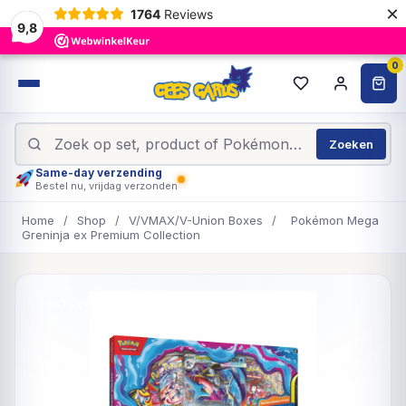
×
1764
Reviews
9,8
0
Zoeken
Same-day verzending
Bestel nu, vrijdag verzonden
Home
/
Shop
/
V/VMAX/V-Union Boxes
/
Pokémon Mega
Greninja ex Premium Collection
UITVERKOCHT