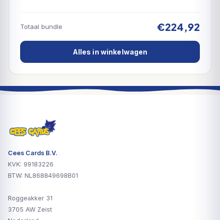
€224,92
Totaal bundle
Alles in winkelwagen
Cees Cards B.V.
KVK: 99183226
BTW: NL868849698B01
Roggeakker 31
3705 AW Zeist