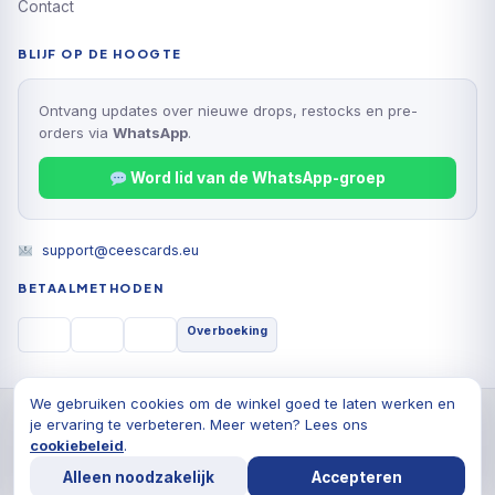
Contact
BLIJF OP DE HOOGTE
Ontvang updates over nieuwe drops, restocks en pre-
orders via
WhatsApp
.
Word lid van de WhatsApp-groep
support@ceescards.eu
BETAALMETHODEN
Overboeking
We gebruiken cookies om de winkel goed te laten werken en
© 2026 Cees Cards B.V., Alle rechten voorbehouden
je ervaring te verbeteren. Meer weten? Lees ons
Privacyverklaring
Algemene voorwaarden
Cookiebeleid
cookiebeleid
.
Alleen noodzakelijk
Accepteren
De waardering van ceescards.eu/ bij
WebwinkelKeur