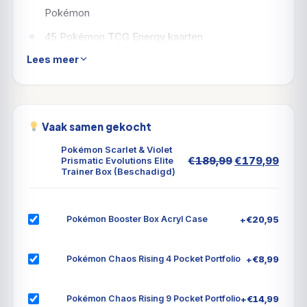
Pokémon
45 Pokémon TCG Energy kaarten
Lees meer
Een handleiding voor de Scarlet & Violet -
Prismatic Evolutions uitbreiding
6 damage-counter dobbelstenen
Vaak samen gekocht
1 competition-legal coin-flip dobbelsteen
2 plastic condition markers
Pokémon Scarlet & Violet
Oorspronkeli
Huid
€
189,99
€
179,99
Prismatic Evolutions Elite
Trainer Box (Beschadigd)
prijs
prijs
Een collector’s box om alles in te bewaren, met 4
was:
is:
dividers
€189,99.
€179
Een codekaart voor Pokémon Trading Card Game
+
€
20,95
Pokémon Booster Box Acryl Case
Live
+
€
8,99
Pokémon Chaos Rising 4 Pocket Portfolio
Let op; dit product bevat deuken en/of een
scheur in de seal.
+
€
14,99
Pokémon Chaos Rising 9 Pocket Portfolio