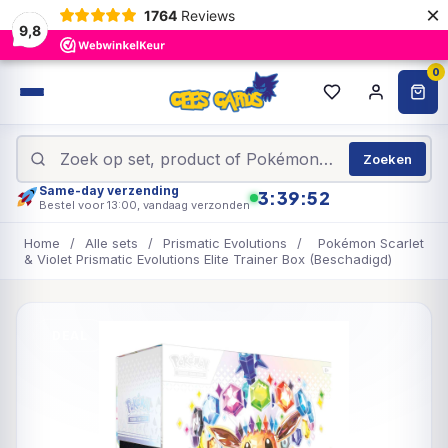
×
1764
Reviews
9,8
0
Zoeken
Same-day verzending
3:39:52
Bestel voor 13:00, vandaag verzonden
Home
/
Alle sets
/
Prismatic Evolutions
/
Pokémon Scarlet
& Violet Prismatic Evolutions Elite Trainer Box (Beschadigd)
DEAL