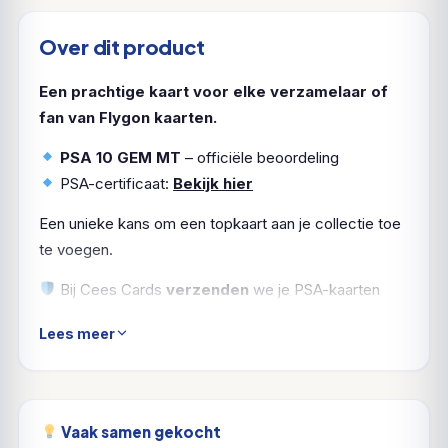
Over dit product
Een prachtige kaart voor elke verzamelaar of
fan van Flygon kaarten.
PSA 10 GEM MT
– officiële beoordeling
PSA-certificaat:
Bekijk hier
Een unieke kans om een topkaart aan je collectie toe
te voegen.
Bij Cees Cards
verzenden
we je PSA-kaarten
natuurlijk
verzekerd en zorgvuldig ingepakt
. Zo
Lees meer
komt jouw
Flygon
in topvorm aan.
Vaak samen gekocht