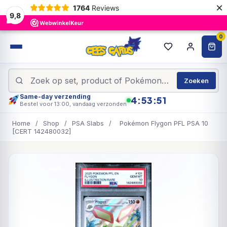
×
1764
Reviews
9,8
0
Zoeken
Same-day verzending
4:53:51
Bestel voor 13:00, vandaag verzonden
Home
/
Shop
/
PSA Slabs
/
Pokémon Flygon PFL PSA 10
[CERT 142480032]
UITVERKOCHT