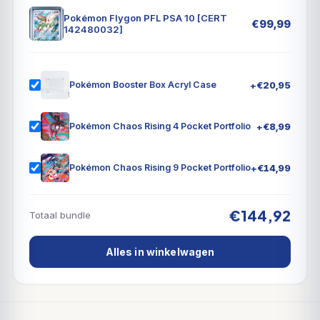
Pokémon Flygon PFL PSA 10 [CERT
€
99,99
142480032]
+
€
20,95
Pokémon Booster Box Acryl Case
+
€
8,99
Pokémon Chaos Rising 4 Pocket Portfolio
+
€
14,99
Pokémon Chaos Rising 9 Pocket Portfolio
€144,92
Totaal bundle
Alles in winkelwagen