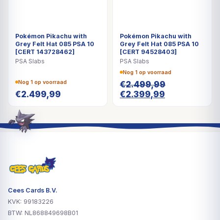
Pokémon Pikachu with
Pokémon Pikachu with
Grey Felt Hat 085 PSA 10
Grey Felt Hat 085 PSA 10
[CERT 143728462]
[CERT 94528403]
PSA Slabs
PSA Slabs
Nog 1 op voorraad
Nog 1 op voorraad
€
2.499,99
Oorspronkelijke
Huidige
€
2.499,99
€
2.399,99
prijs
prijs
was:
is:
€2.499,99.
€2.399,99.
Cees Cards B.V.
KVK: 99183226
BTW: NL868849698B01