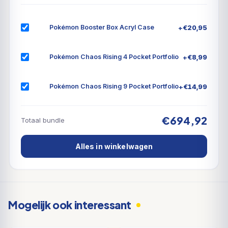
was:
is:
€699,99.
€649
+
€
20,95
Pokémon Booster Box Acryl Case
+
€
8,99
Pokémon Chaos Rising 4 Pocket Portfolio
+
€
14,99
Pokémon Chaos Rising 9 Pocket Portfolio
€694,92
Totaal bundle
Alles in winkelwagen
Mogelijk ook interessant