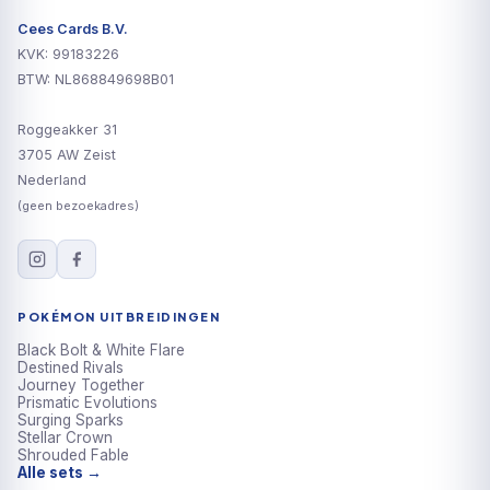
Cees Cards B.V.
KVK: 99183226
BTW: NL868849698B01
Roggeakker 31
3705 AW Zeist
Nederland
(geen bezoekadres)
POKÉMON UITBREIDINGEN
Black Bolt & White Flare
Destined Rivals
Journey Together
Prismatic Evolutions
Surging Sparks
Stellar Crown
Shrouded Fable
Alle sets →