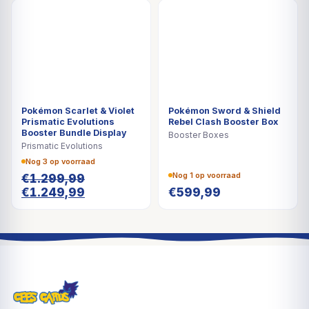
DEAL
Pokémon Scarlet & Violet
Pokémon Sword & Shield
Prismatic Evolutions
Rebel Clash Booster Box
Booster Bundle Display
Booster Boxes
Prismatic Evolutions
Nog 3 op voorraad
Nog 1 op voorraad
€
1.299,99
Oorspronkelijke
Huidige
€
1.249,99
€
599,99
prijs
prijs
was:
is:
€1.299,99.
€1.249,99.