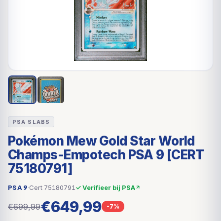
PSA SLABS
Pokémon Mew Gold Star World
Champs-Empotech PSA 9 [CERT
75180791]
PSA 9
·
Cert 75180791
✓ Verifieer bij PSA
€649,99
€699,99
-7%