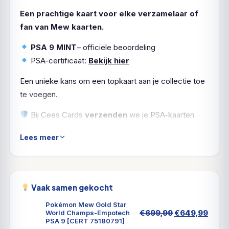
Een prachtige kaart voor elke verzamelaar of
fan van Mew kaarten.
PSA 9 MINT
– officiële beoordeling
PSA-certificaat:
Bekijk hier
Een unieke kans om een topkaart aan je collectie toe
te voegen.
Bij Cees Cards
verzenden
we je PSA-kaarten
natuurlijk
verzekerd en zorgvuldig ingepakt
. Zo
Lees meer
komt jouw Mew in topvorm aan.
Vaak samen gekocht
Pokémon Mew Gold Star
Oorspronkeli
Huid
€
699,99
€
649,99
World Champs-Empotech
PSA 9 [CERT 75180791]
prijs
prijs