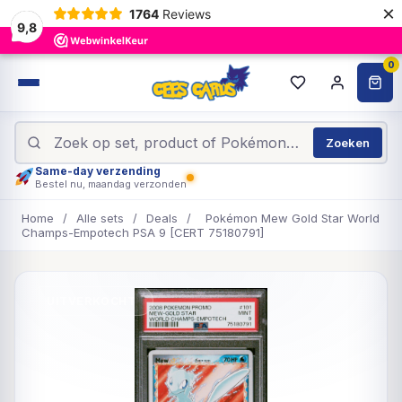
×
1764
Reviews
9,8
0
Zoeken
Same-day verzending
Bestel nu, maandag verzonden
Home
/
Alle sets
/
Deals
/
Pokémon Mew Gold Star World
Champs-Empotech PSA 9 [CERT 75180791]
UITVERKOCHT