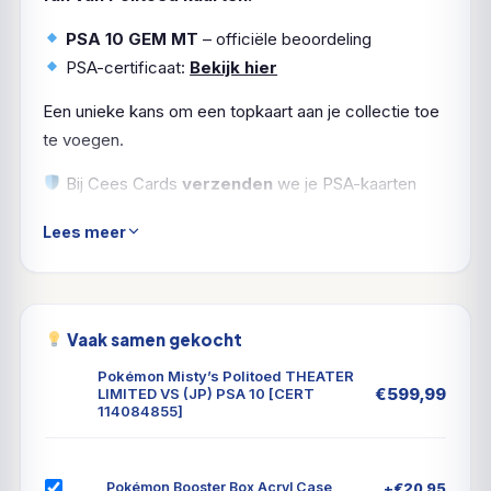
PSA 10 GEM MT
– officiële beoordeling
PSA-certificaat:
Bekijk hier
Een unieke kans om een topkaart aan je collectie toe
te voegen.
Bij Cees Cards
verzenden
we je PSA-kaarten
natuurlijk
verzekerd en zorgvuldig ingepakt
. Zo
Lees meer
komt jouw
Politoed
in topvorm aan.
Vaak samen gekocht
Pokémon Misty’s Politoed THEATER
€
599,99
LIMITED VS (JP) PSA 10 [CERT
114084855]
+
€
20,95
Pokémon Booster Box Acryl Case