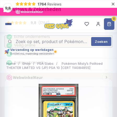
×
1764
Reviews
9,8
0
Zoeken
Verzending op werkdagen
Bestel nu, maandag verzonden
Home
/
Shop
/
PSA Slabs
/
Pokémon Misty’s Politoed
THEATER LIMITED VS (JP) PSA 10 [CERT 114084855]