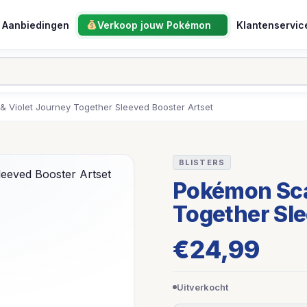
Aanbiedingen
Verkoop jouw Pokémon
Klantenservic
& Violet Journey Together Sleeved Booster Artset
BLISTERS
Pokémon Scar
Together Sle
€
24,99
Uitverkocht