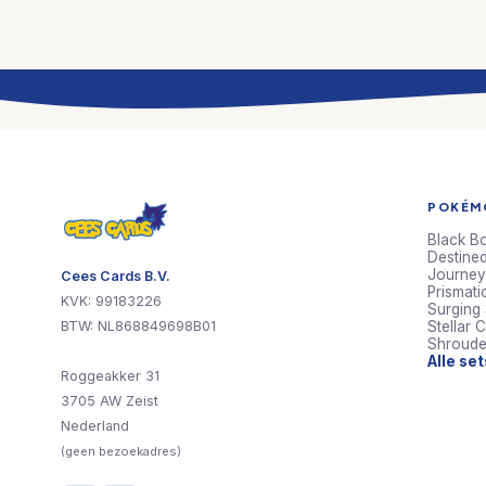
POKÉMO
Black Bo
Destined
Journey
Cees Cards B.V.
Prismati
KVK: 99183226
Surging
BTW: NL868849698B01
Stellar 
Shroude
Alle se
Roggeakker 31
3705 AW Zeist
Nederland
(geen bezoekadres)