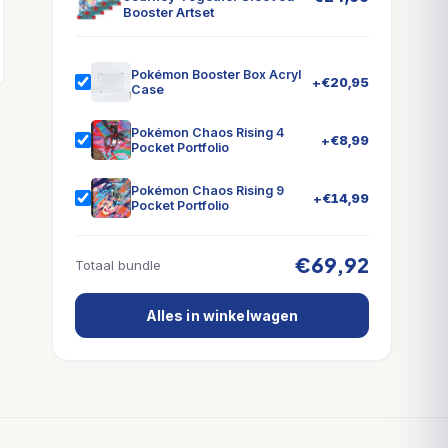
Booster Artset
Pokémon Booster Box Acryl
+
€
20,95
Case
Pokémon Chaos Rising 4
+
€
8,99
Pocket Portfolio
Pokémon Chaos Rising 9
+
€
14,99
Pocket Portfolio
€69,92
Totaal bundle
Alles in winkelwagen