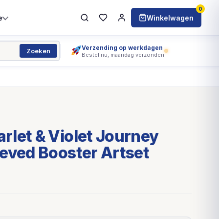
0
e
Winkelwagen
Verzending op werkdagen
Zoeken
Bestel nu, maandag verzonden
let & Violet Journey
eved Booster Artset