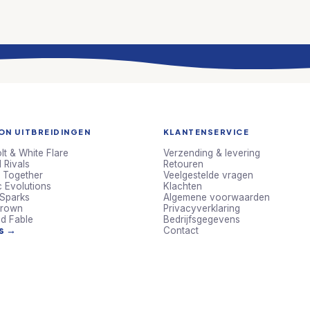
N UITBREIDINGEN
KLANTENSERVICE
lt & White Flare
Verzending & levering
 Rivals
Retouren
 Together
Veelgestelde vragen
c Evolutions
Klachten
 Sparks
Algemene voorwaarden
Crown
Privacyverklaring
d Fable
Bedrijfsgegevens
ts →
Contact