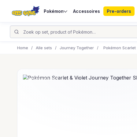
Pokémon
Accessoires
Pre-orders
Home
/
Alle sets
/
Journey Together
/
Pokémon Scarlet 
UITVERKOCHT