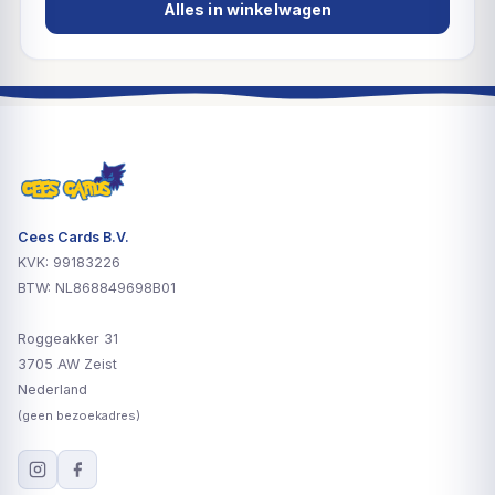
Alles in winkelwagen
Cees Cards B.V.
KVK: 99183226
BTW: NL868849698B01
Roggeakker 31
3705 AW Zeist
Nederland
(geen bezoekadres)