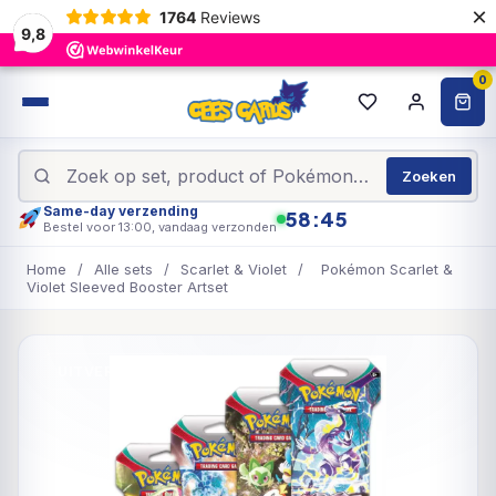
×
1764
Reviews
9,8
0
Zoeken
Same-day verzending
58:45
Bestel voor 13:00, vandaag verzonden
Home
/
Alle sets
/
Scarlet & Violet
/
Pokémon Scarlet &
Violet Sleeved Booster Artset
UITVERKOCHT