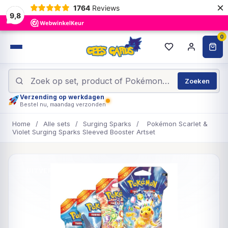
×
1764
Reviews
9,8
0
Zoeken
Verzending op werkdagen
Bestel nu, maandag verzonden
Home
/
Alle sets
/
Surging Sparks
/
Pokémon Scarlet &
Violet Surging Sparks Sleeved Booster Artset
UITVERKOCHT