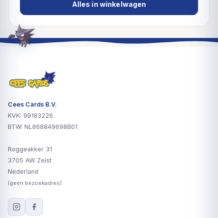
Alles in winkelwagen
Cees Cards B.V.
KVK: 99183226
BTW: NL868849698B01
Roggeakker 31
3705 AW Zeist
Nederland
(geen bezoekadres)