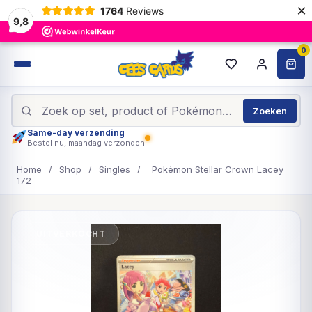
×
1764
Reviews
9,8
0
Zoeken
Same-day verzending
Bestel nu, maandag verzonden
Home
/
Shop
/
Singles
/
Pokémon Stellar Crown Lacey
172
UITVERKOCHT