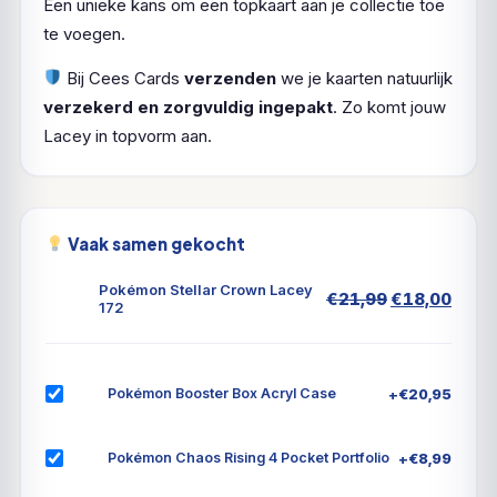
Een unieke kans om een topkaart aan je collectie toe
te voegen.
Bij Cees Cards
verzenden
we je kaarten natuurlijk
verzekerd en zorgvuldig ingepakt
. Zo komt jouw
Lacey in topvorm aan.
Vaak samen gekocht
Pokémon Stellar Crown Lacey
Oorspronkel
Huid
€
21,99
€
18,00
172
prijs
prijs
was:
is:
€21,99.
€18,
+
€
20,95
Pokémon Booster Box Acryl Case
+
€
8,99
Pokémon Chaos Rising 4 Pocket Portfolio