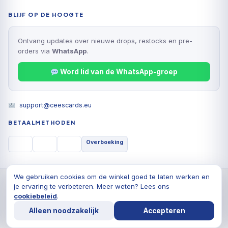
BLIJF OP DE HOOGTE
Ontvang updates over nieuwe drops, restocks en pre-
orders via
WhatsApp
.
Word lid van de WhatsApp-groep
support@ceescards.eu
BETAALMETHODEN
Overboeking
We gebruiken cookies om de winkel goed te laten werken en
© 2026 Cees Cards B.V., Alle rechten voorbehouden
je ervaring te verbeteren. Meer weten? Lees ons
Privacyverklaring
Algemene voorwaarden
Cookiebeleid
cookiebeleid
.
De waardering van ceescards.eu/ bij
WebwinkelKeur
Alleen noodzakelijk
Accepteren
Reviews
is 9.8/10 gebaseerd op 1764 reviews.