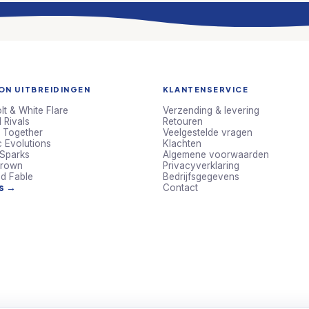
N UITBREIDINGEN
KLANTENSERVICE
lt & White Flare
Verzending & levering
 Rivals
Retouren
 Together
Veelgestelde vragen
c Evolutions
Klachten
 Sparks
Algemene voorwaarden
Crown
Privacyverklaring
d Fable
Bedrijfsgegevens
ts →
Contact