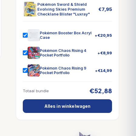
Pokémon Sword & Shield
€
7,95
Evolving Skies Premium
Checklane Blister "Luxray"
Pokémon Booster Box Acryl
+
€
20,95
Case
Pokémon Chaos Rising 4
+
€
8,99
Pocket Portfolio
Pokémon Chaos Rising 9
+
€
14,99
Pocket Portfolio
€52,88
Totaal bundle
Alles in winkelwagen