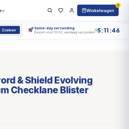
0
e
Winkelwagen
Same-day verzending
5:11:45
Zoeken
Bestel voor 13:00, vandaag verzonden
rd & Shield Evolving
m Checklane Blister