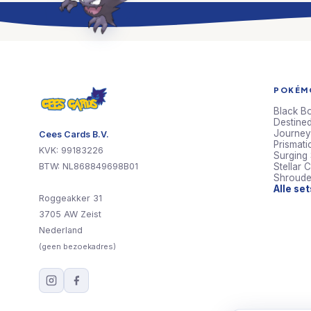
POKÉMO
Black Bo
Destined
Journey
Cees Cards B.V.
Prismati
KVK: 99183226
Surging
BTW: NL868849698B01
Stellar 
Shroude
Alle se
Roggeakker 31
3705 AW Zeist
Nederland
(geen bezoekadres)