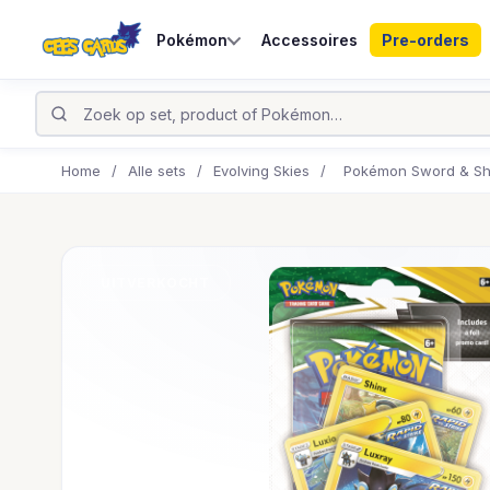
Pokémon
Accessoires
Pre-orders
Home
/
Alle sets
/
Evolving Skies
/
Pokémon Sword & Shie
UITVERKOCHT