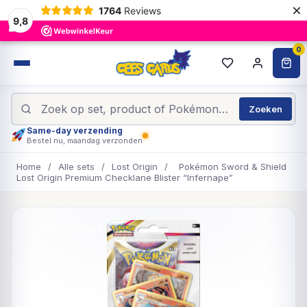
×
1764
Reviews
9,8
0
Zoeken
Same-day verzending
Bestel nu, maandag verzonden
Home
/
Alle sets
/
Lost Origin
/
Pokémon Sword & Shield
Lost Origin Premium Checklane Blister “Infernape”
UITVERKOCHT