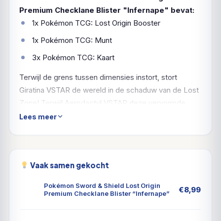
Premium Checklane Blister "Infernape" bevat:
1x Pokémon TCG: Lost Origin Booster
1x Pokémon TCG: Munt
3x Pokémon TCG: Kaart
Terwijl de grens tussen dimensies instort, stort
Giratina VSTAR de wereld in de schaduw van de Lost
Zone! Terwijl Aerodactyl VSTAR deze vervormde
kracht vangt, verschijnen Magnezone, Drapion,
Lees meer
Hisuian Goodra en Hisuian Zoroark ook als VSTAR
Pokémon, die hun droomachtige vermogens
vermogens. Over de schaduwen Enamorus V en
Vaak samen gekocht
Radiant Gardevoir verblindende magie op in de Sword
& Shield - Lost Origin-uitbreiding!
Pokémon Sword & Shield Lost Origin
€
8,99
Premium Checklane Blister “Infernape”