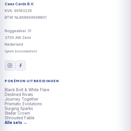
Cees Cards B.V.
KVK: 99183226
BTW: NL868849698B01
Roggeakker 31
3705 AW Zeist
Nederland
(geen bezoekadres)
POKÉMON UITBREIDINGEN
Black Bolt & White Flare
Destined Rivals
Journey Together
Prismatic Evolutions
Surging Sparks
Stellar Crown
Shrouded Fable
Alle sets →