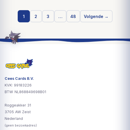
1
2
3
…
48
Volgende →
Cees Cards B.V.
KVK: 99183226
BTW: NL868849698B01
Roggeakker 31
3705 AW Zeist
Nederland
(geen bezoekadres)