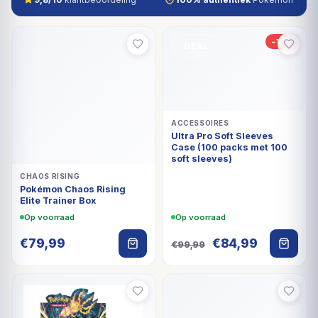
-15%
DEAL
ACCESSOIRES
Ultra Pro Soft Sleeves
Case (100 packs met 100
soft sleeves)
CHAOS RISING
Pokémon Chaos Rising
Elite Trainer Box
Op voorraad
Op voorraad
Oorspronkelijke
Huidige
€
79,99
€
84,99
€
99,99
prijs
prijs
was:
is:
€99,99.
€84,99.