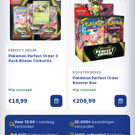
PERFECT ORDER
Pokémon Perfect Order 3
Pack Blister Chikorita
BOOSTER BOXES
Pokémon Perfect Order
Booster Box
Op voorraad
Op voorraad
€
18,99
€
209,99
Voor 13:00
= vandaag
30.000+
bestellingen
verzonden
verzonden
9,8/10
klantbeoordeling
100% authentiek
Pokémon