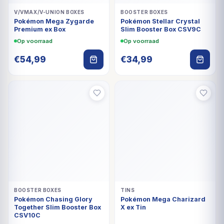
V/VMAX/V-UNION BOXES
BOOSTER BOXES
Pokémon Mega Zygarde
Pokémon Stellar Crystal
Premium ex Box
Slim Booster Box CSV9C
Op voorraad
Op voorraad
€
54,99
€
34,99
BOOSTER BOXES
TINS
Pokémon Chasing Glory
Pokémon Mega Charizard
Together Slim Booster Box
X ex Tin
CSV10C