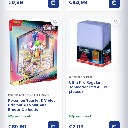
€
0,99
€
44,99
ACCESSOIRES
Ultra Pro Regular
Toploader 3″ x 4″ (25
pieces)
PRISMATIC EVOLUTIONS
Pokémon Scarlet & Violet
Prismatic Evolutions
Binder Collection
Op voorraad
Op voorraad
€
89,99
€
2,99