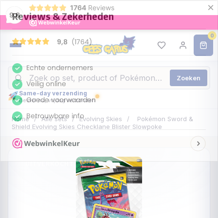
×
1764
Reviews
9,8
0
Zoeken
Same-day verzending
Bestel nu, vrijdag verzonden
Home
/
Alle sets
/
Evolving Skies
/
Pokémon Sword &
Shield Evolving Skies Checklane Blister Slowpoke
UITVERKOCHT