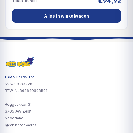
€94,92
Totaal bundle
Alles in winkelwagen
Cees Cards B.V.
KVK: 99183226
BTW: NL868849698B01
Roggeakker 31
3705 AW Zeist
Nederland
(geen bezoekadres)