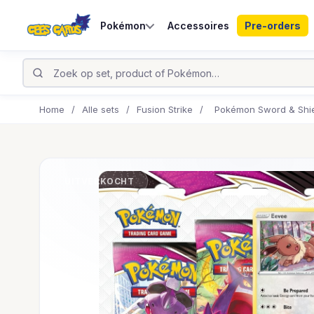
Pokémon
Accessoires
Pre-orders
Home
/
Alle sets
/
Fusion Strike
/
Pokémon Sword & Shiel
UITVERKOCHT