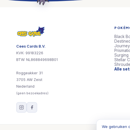
POKÉMO
Black Bo
Destined
Journey
Cees Cards B.V.
Prismati
KVK: 99183226
Surging
BTW: NL868849698B01
Stellar 
Shroude
Alle se
Roggeakker 31
3705 AW Zeist
Nederland
(geen bezoekadres)
We gebruiken c