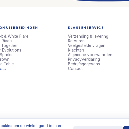
N UITBREIDINGEN
KLANTENSERVICE
lt & White Flare
Verzending & levering
 Rivals
Retouren
 Together
Veelgestelde vragen
c Evolutions
Klachten
 Sparks
Algemene voorwaarden
Crown
Privacyverklaring
d Fable
Bedrijfsgegevens
ts →
Contact
ookies om de winkel goed te laten