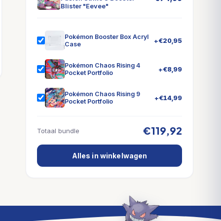
Blister "Eevee"
Pokémon Booster Box Acryl
+
€
20,95
Case
Pokémon Chaos Rising 4
+
€
8,99
Pocket Portfolio
Pokémon Chaos Rising 9
+
€
14,99
Pocket Portfolio
€119,92
Totaal bundle
Alles in winkelwagen