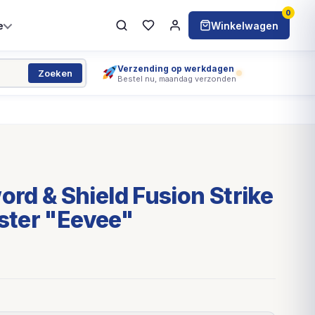
0
e
Winkelwagen
Verzending op werkdagen
Zoeken
Bestel nu, maandag verzonden
d & Shield Fusion Strike
ister "Eevee"