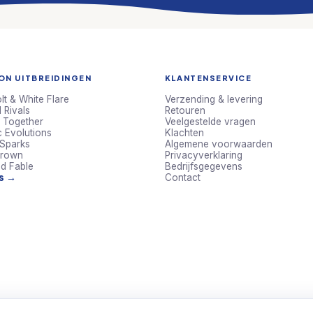
N UITBREIDINGEN
KLANTENSERVICE
lt & White Flare
Verzending & levering
 Rivals
Retouren
 Together
Veelgestelde vragen
c Evolutions
Klachten
 Sparks
Algemene voorwaarden
Crown
Privacyverklaring
d Fable
Bedrijfsgegevens
ts →
Contact