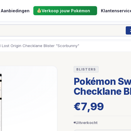
Aanbiedingen
Verkoop jouw Pokémon
Klantenservic
Lost Origin Checklane Blister "Scorbunny"
BLISTERS
Pokémon Swor
Checklane B
€
7,99
Uitverkocht