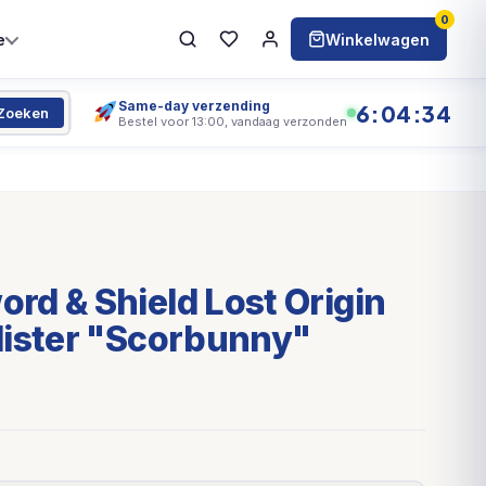
0
e
Winkelwagen
Same-day verzending
6:04:34
Zoeken
Bestel voor 13:00, vandaag verzonden
d & Shield Lost Origin
lister "Scorbunny"