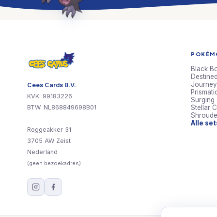
POKÉMO
Black Bo
Destined
Journey
Cees Cards B.V.
Prismati
KVK: 99183226
Surging
BTW: NL868849698B01
Stellar 
Shroude
Alle se
Roggeakker 31
3705 AW Zeist
Nederland
(geen bezoekadres)