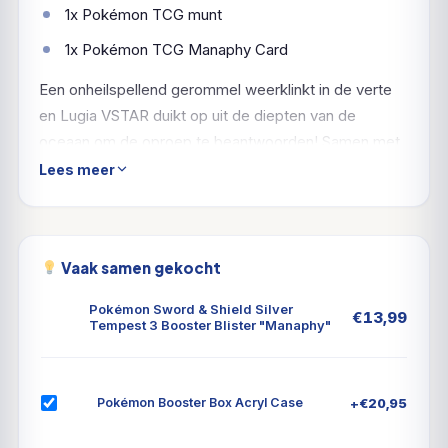
1x Pokémon TCG munt
1x Pokémon TCG Manaphy Card
Een onheilspellend gerommel weerklinkt in de verte
en Lugia VSTAR duikt op uit de diepten van de
oceaan om de oproep te beantwoorden! Samen met
Alolan Vulpix VSTAR wordt het onbekende gebied
Lees meer
verkend. Serperior, Unown en Mawile sluiten zich aan
bij de expeditie als Pokémon VSTAR en er wacht een
legendarisch gevecht als Regieleki VMAX en
Vaak samen gekocht
Regidrago VSTAR uit hun sluimer ontwaken. Ontdek
krachtige partnerschappen in de Trainer Gallery en
Pokémon Sword & Shield Silver
€
13,99
zet koers naar het avontuur met de Pokémon TCG:
Tempest 3 Booster Blister "Manaphy"
Sword & Shield-Silver Tempest uitbreiding!
+
€
20,95
Pokémon Booster Box Acryl Case