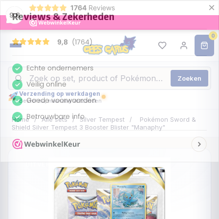
×
1764
Reviews
9,8
0
Zoeken
Verzending op werkdagen
Bestel nu, maandag verzonden
Home
/
Alle sets
/
Silver Tempest
/
Pokémon Sword &
Shield Silver Tempest 3 Booster Blister "Manaphy"
UITVERKOCHT